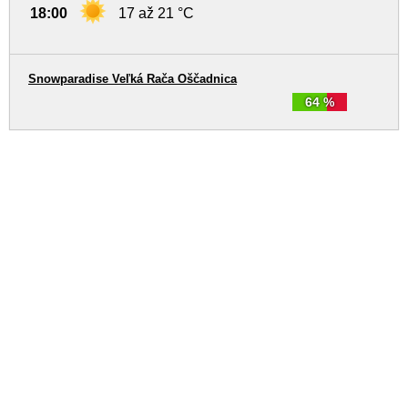
18:00
17 až 21 °C
Snowparadise Veľká Rača Oščadnica
64 %