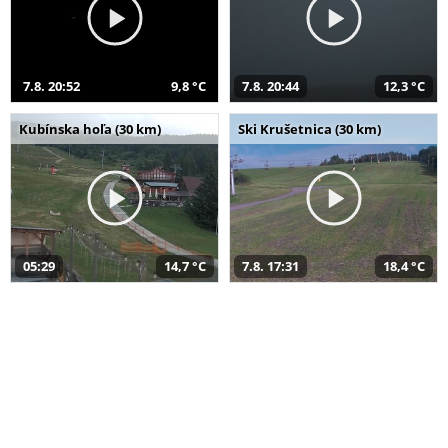
7.8. 20:52
9,8 °C
7.8. 20:44
12,3 °C
Kubínska hoľa (30 km)
Ski Krušetnica (30 km)
05:29
14,7 °C
7.8. 17:31
18,4 °C