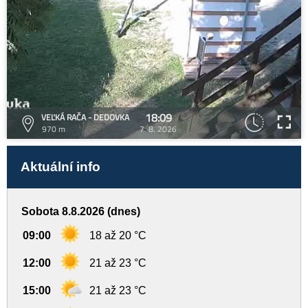
18:09
VEĽKÁ RAČA - DEDOVKA
970 m
7. 8. 2026
Aktuální info
Sobota 8.8.2026 (dnes)
09:00
18 až 20 °C
12:00
21 až 23 °C
15:00
21 až 23 °C