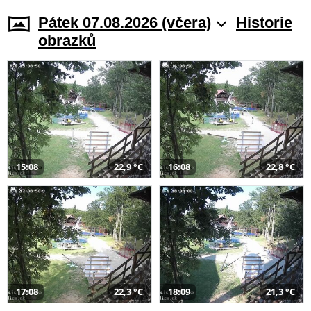
Pátek 07.08.2026 (včera)
Historie
obrazků
15:08
22,9 °C
16:08
22,8 °C
17:08
22,3 °C
18:09
21,3 °C