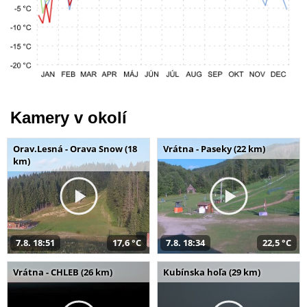
Kamery v okolí
Orav.Lesná - Orava Snow (18
Vrátna - Paseky (22 km)
km)
7.8. 18:51
17,6 °C
7.8. 18:34
22,5 °C
Vrátna - CHLEB (26 km)
Kubínska hoľa (29 km)