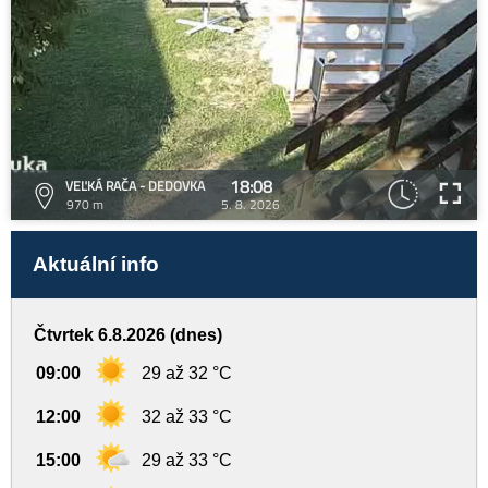
18:08
VEĽKÁ RAČA - DEDOVKA
970 m
5. 8. 2026
Aktuální info
Čtvrtek 6.8.2026 (dnes)
09:00
29 až 32 °C
12:00
32 až 33 °C
15:00
29 až 33 °C