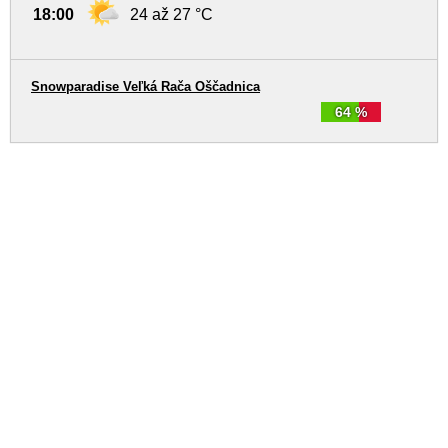
18:00
24 až 27 °C
Snowparadise Veľká Rača Oščadnica
64 %