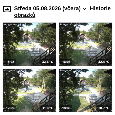
Středa 05.08.2026 (včera)
Historie
obrazků
15:08
32,6 °C
16:08
32,4 °C
17:09
31,8 °C
18:08
30,7 °C