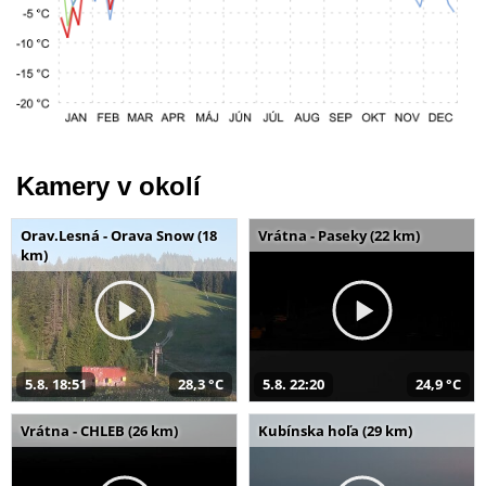
Kamery v okolí
Orav.Lesná - Orava Snow (18
Vrátna - Paseky (22 km)
km)
5.8. 18:51
28,3 °C
5.8. 22:20
24,9 °C
Vrátna - CHLEB (26 km)
Kubínska hoľa (29 km)