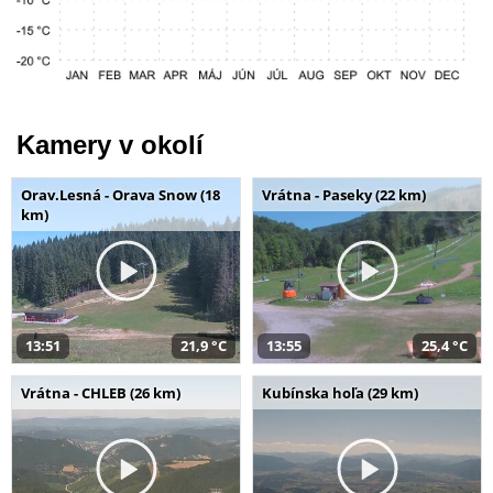
Kamery v okolí
Orav.Lesná - Orava Snow (18
Vrátna - Paseky (22 km)
km)
13:51
21,9 °C
13:55
25,4 °C
Vrátna - CHLEB (26 km)
Kubínska hoľa (29 km)