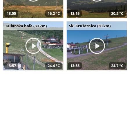
13:55
16,2 °C
13:15
20,2 °C
Kubínska hoľa (30 km)
Ski Krušetnica (30 km)
13:57
24,4 °C
13:55
24,7 °C