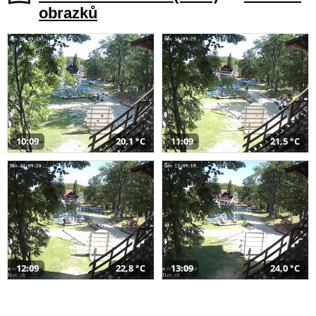
obrazků
10:09
20,1 °C
11:09
21,5 °C
12:09
22,8 °C
13:09
24,0 °C