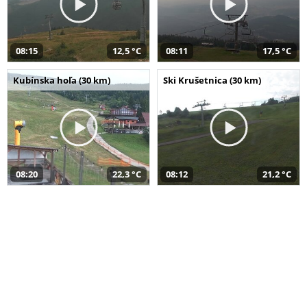
08:15
12,5 °C
08:11
17,5 °C
Kubínska hoľa (30 km)
Ski Krušetnica (30 km)
08:20
22,3 °C
08:12
21,2 °C