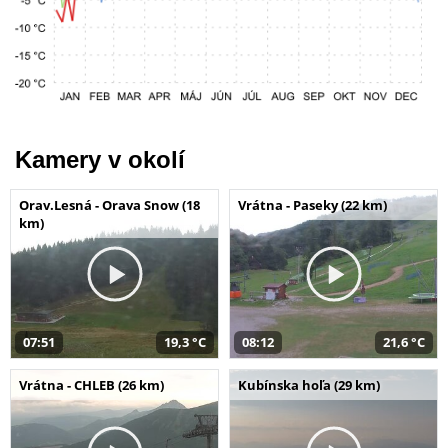
Kamery v okolí
Orav.Lesná - Orava Snow (18
Vrátna - Paseky (22 km)
km)
07:51
19,3 °C
08:12
21,6 °C
Vrátna - CHLEB (26 km)
Kubínska hoľa (29 km)