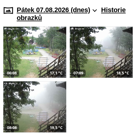
Pátek 07.08.2026 (dnes)
Historie
obrazků
06:08
17,1 °C
07:09
18,5 °C
08:08
19,5 °C