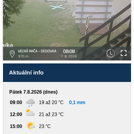
08:08
VEĽKÁ RAČA - DEDOVKA
970 m
7. 8. 2026
Aktuální info
Pátek 7.8.2026 (dnes)
09:00
19 až 20 °C
0,1 mm
12:00
21 až 23 °C
15:00
23 °C