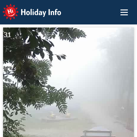
Holiday Info