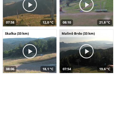
07:58
12,0 °C
08:10
21,8 °C
Skalka (33 km)
Malinô Brdo (33 km)
08:06
18,1 °C
07:54
19,6 °C