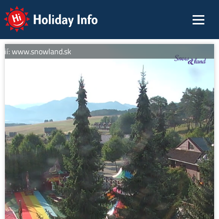
Holiday Info
cií: www.snowland.sk