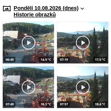
Pondělí 10.08.2026 (dnes)
Historie obrazků
06:40
14,9 °C
07:19
17,0 °C
07:40
18,3 °C
07:57
19,4 °C