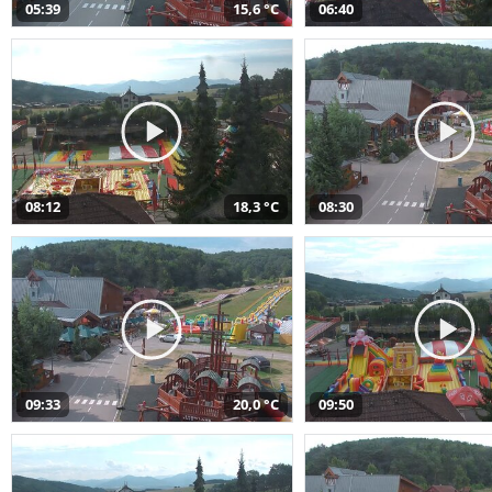
05:39
15,6 °C
06:40
08:12
18,3 °C
08:30
09:33
20,0 °C
09:50