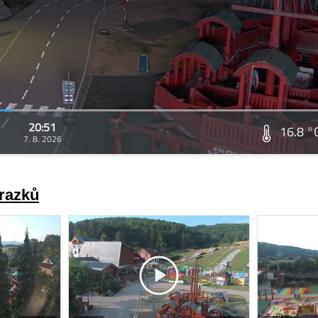
20:51
16.8 °
7. 8. 2026
brazků