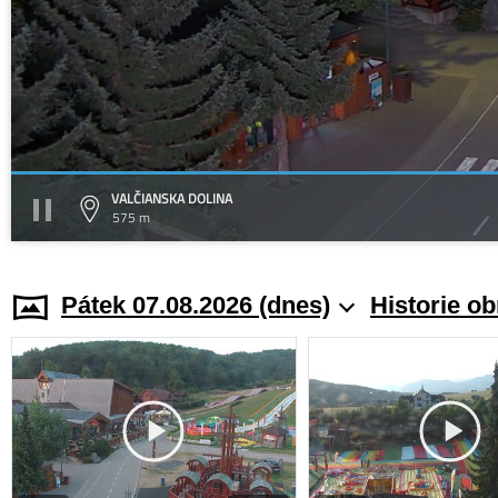
VALČIANSKA DOLINA
575 m
Pátek 07.08.2026 (dnes)
Historie o