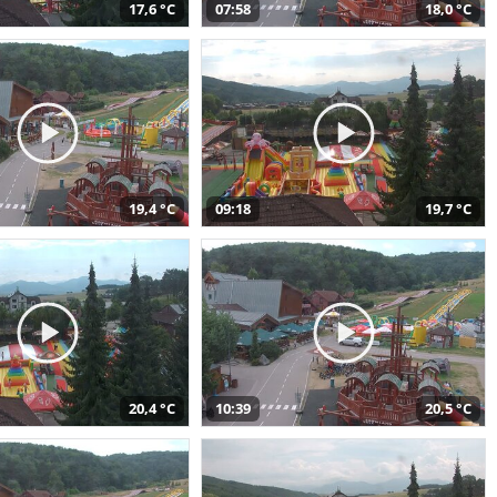
17,6 °C
07:58
18,0 °C
19,4 °C
09:18
19,7 °C
20,4 °C
10:39
20,5 °C