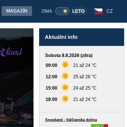
MAGAZÍN
ZIMA
LETO
CZ
Aktuální info
Sobota 8.8.2026 (zítra)
09:00
21 až 24 °C
12:00
25 až 26 °C
15:00
24 až 25 °C
18:00
21 až 24 °C
Snowland - Valčianska dolina
75 %