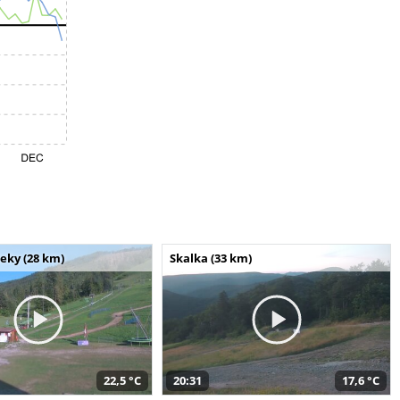
seky (28 km)
Skalka (33 km)
22,5 °C
20:31
17,6 °C