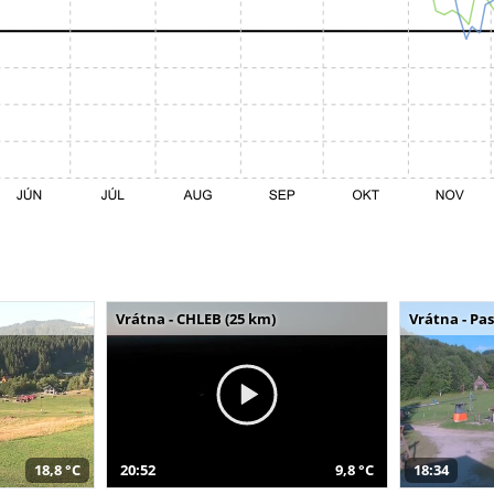
Vrátna - CHLEB (25 km)
Vrátna - Pa
18,8 °C
20:52
9,8 °C
18:34