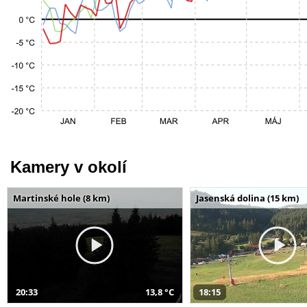
Kamery v okolí
Martinské hole (8 km)
Jasenská dolina (15 km)
20:33
13,8 °C
18:15