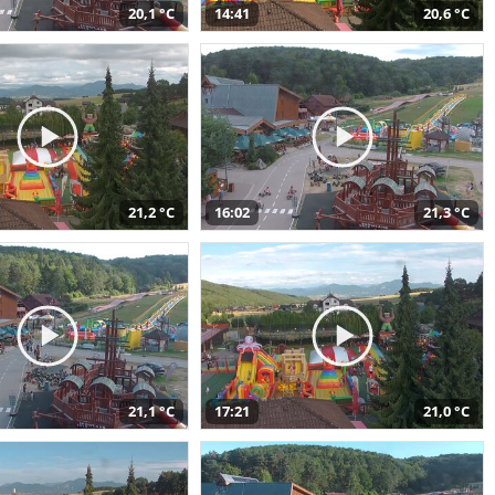
20,1 °C
14:41
20,6 °C
21,2 °C
16:02
21,3 °C
21,1 °C
17:21
21,0 °C