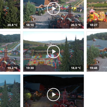
20,8 °C
18:10
20,5 °C
18:27
19,2 °C
19:30
18,8 °C
19:48