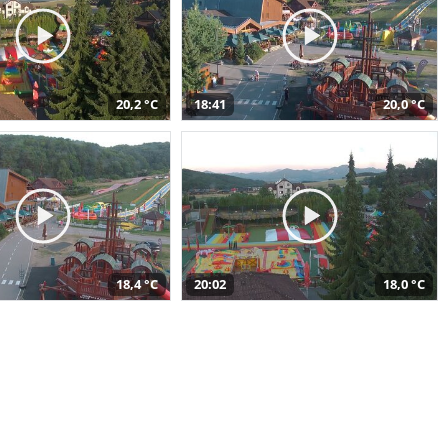
20,2 °C
18:41
20,0 °C
18,4 °C
20:02
18,0 °C