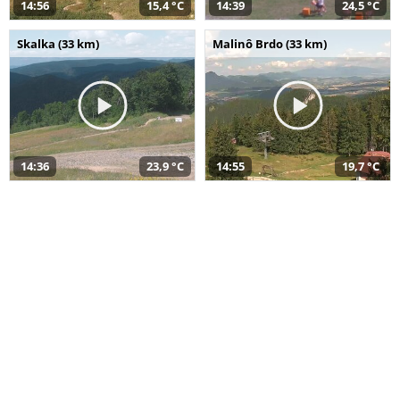
14:56
15,4 °C
14:39
24,5 °C
Skalka (33 km)
Malinô Brdo (33 km)
14:36
23,9 °C
14:55
19,7 °C