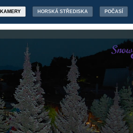
KAMERY
HORSKÁ STŘEDISKA
POČASÍ