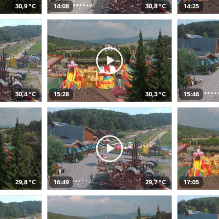
30,9 °C
14:08
30,8 °C
14:25
30,4 °C
15:28
30,3 °C
15:46
29,8 °C
16:49
29,7 °C
17:05