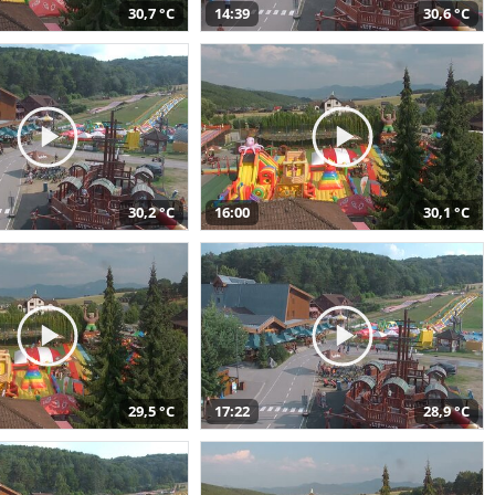
30,7 °C
14:39
30,6 °C
30,2 °C
16:00
30,1 °C
29,5 °C
17:22
28,9 °C