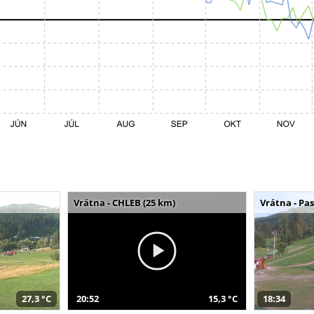
Vrátna - CHLEB (25 km)
Vrátna - Pa
27,3 °C
20:52
15,3 °C
18:34