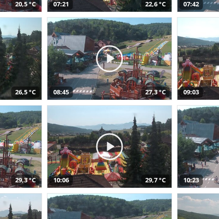
20,5 °C
07:21
22,6 °C
07:42
26,5 °C
08:45
27,3 °C
09:03
29,3 °C
10:06
29,7 °C
10:23