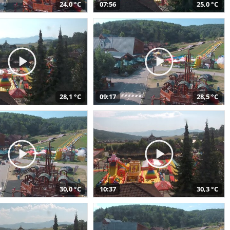
24,0 °C
07:56
25,0 °C
28,1 °C
09:17
28,5 °C
30,0 °C
10:37
30,3 °C