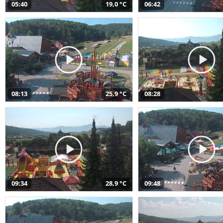
05:40
19,0 °C
06:42
08:13
25,9 °C
08:28
09:34
28,9 °C
09:48