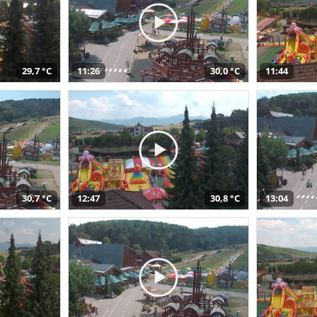
29,7 °C
11:26
30,0 °C
11:44
30,7 °C
12:47
30,8 °C
13:04