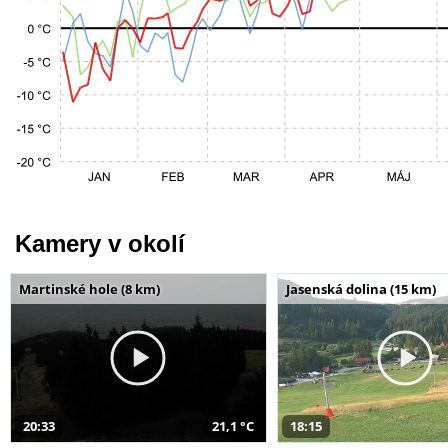
Kamery v okolí
Martinské hole (8 km)
Jasenská dolina (15 km)
20:33
21,1 °C
18:15