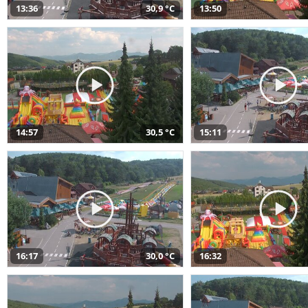
13:36
30,9 °C
13:50
14:57
30,5 °C
15:11
16:17
30,0 °C
16:32