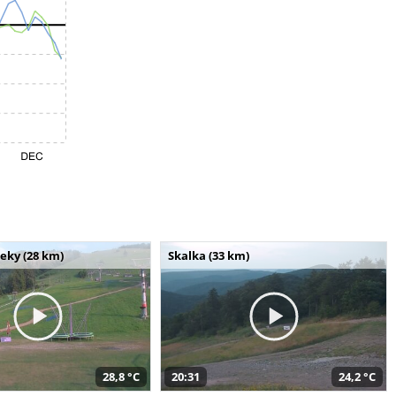
seky (28 km)
Skalka (33 km)
28,8 °C
20:31
24,2 °C