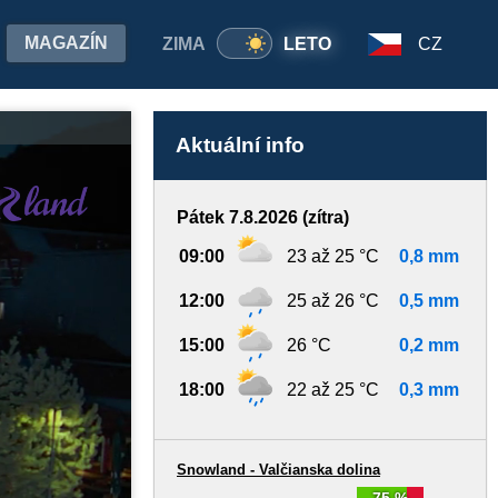
MAGAZÍN
ZIMA
LETO
CZ
Via
Aktuální info
Pátek 7.8.2026 (zítra)
09:00
23 až 25 °C
0,8 mm
12:00
25 až 26 °C
0,5 mm
15:00
26 °C
0,2 mm
18:00
22 až 25 °C
0,3 mm
Snowland - Valčianska dolina
75 %