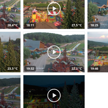
28,4 °C
18:11
27,5 °C
18:25
23,3 °C
19:32
22,2 °C
19:46