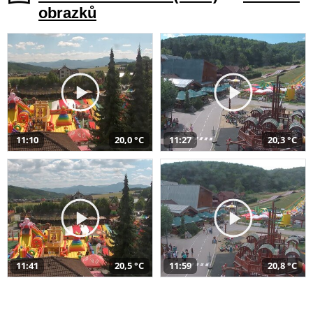
obrazků
11:10
20,0 °C
11:27
20,3 °C
11:41
20,5 °C
11:59
20,8 °C