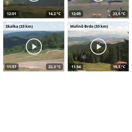
12:01
14,2 °C
12:05
23,5 °C
Skalka (33 km)
Malinô Brdo (33 km)
11:57
22,3 °C
11:54
19,3 °C