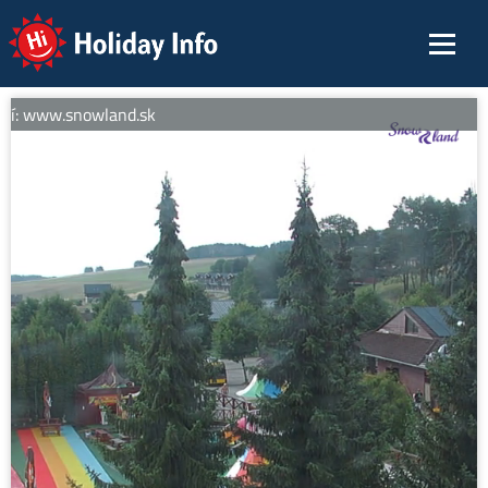
Holiday Info
ií: www.snowland.sk