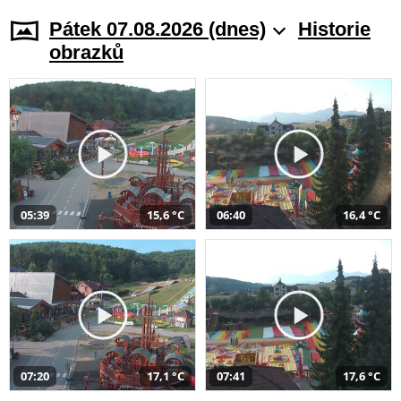
Pátek 07.08.2026 (dnes)
Historie
obrazků
05:39
15,6 °C
06:40
16,4 °C
07:20
17,1 °C
07:41
17,6 °C