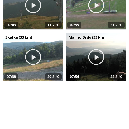
07:43
11,7 °C
07:55
21,2 °C
Skalka (33 km)
Malinô Brdo (33 km)
07:38
20,8 °C
07:54
22,8 °C