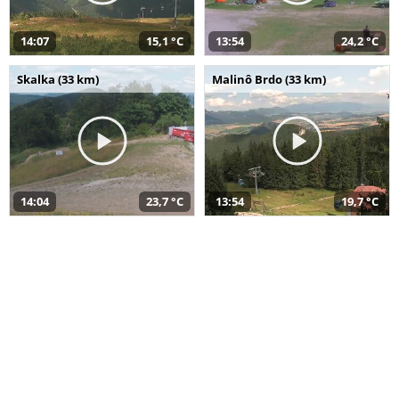
14:07
15,1 °C
13:54
24,2 °C
Skalka (33 km)
Malinô Brdo (33 km)
14:04
23,7 °C
13:54
19,7 °C