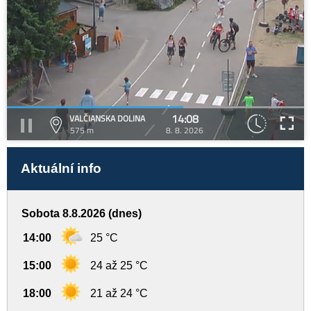
14:08
VALČIANSKA DOLINA
575 m
8. 8. 2026
Aktuální info
Sobota 8.8.2026 (dnes)
14:00
25 °C
15:00
24 až 25 °C
18:00
21 až 24 °C