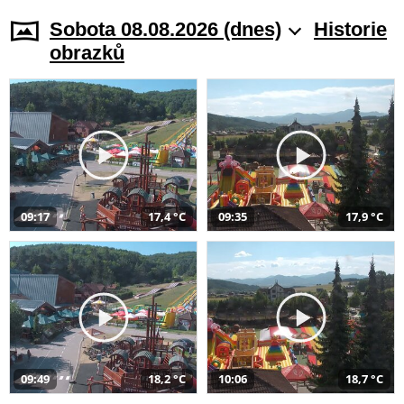
Sobota 08.08.2026 (dnes)
Historie
obrazků
09:17
17,4 °C
09:35
17,9 °C
09:49
18,2 °C
10:06
18,7 °C