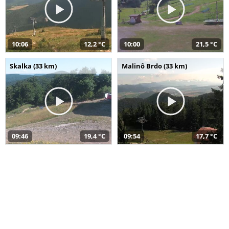
10:06
12,2 °C
10:00
21,5 °C
Skalka (33 km)
Malinô Brdo (33 km)
09:46
19,4 °C
09:54
17,7 °C