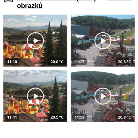
obrazků
11:10
20,0 °C
11:27
20,3 °C
11:41
20,5 °C
11:59
20,8 °C