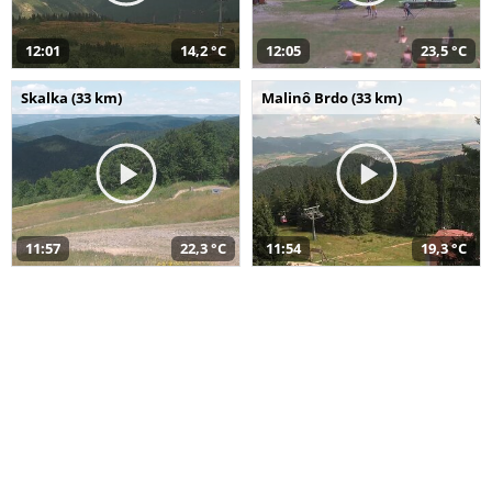
12:01
14,2 °C
12:05
23,5 °C
Skalka (33 km)
Malinô Brdo (33 km)
11:57
22,3 °C
11:54
19,3 °C