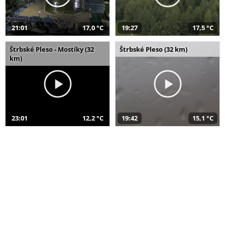
21:01
17,0 °C
19:27
17,5 °C
Štrbské Pleso - Mostíky (32
Štrbské Pleso (32 km)
km)
23:01
12,2 °C
19:42
15,1 °C