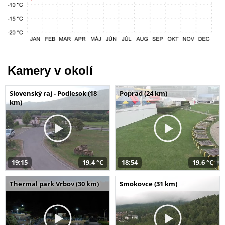
Kamery v okolí
Slovenský raj - Podlesok (18
Poprad (24 km)
km)
19:15
19,4 °C
18:54
19,6 °C
Thermal park Vrbov (30 km)
Smokovce (31 km)