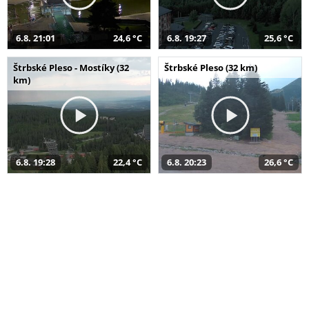
6.8. 21:01
24,6 °C
6.8. 19:27
25,6 °C
Štrbské Pleso - Mostíky (32
Štrbské Pleso (32 km)
km)
6.8. 19:28
22,4 °C
6.8. 20:23
26,6 °C