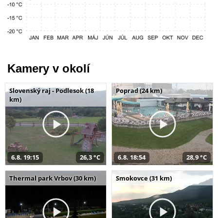
Kamery v okolí
Slovenský raj - Podlesok (18
Poprad (24 km)
km)
6.8. 19:15
26,3 °C
6.8. 18:54
28,9 °C
Thermal park Vrbov (30 km)
Smokovce (31 km)