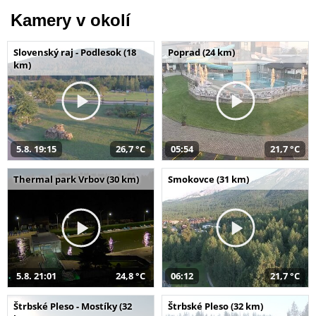
Kamery v okolí
Slovenský raj - Podlesok (18
Poprad (24 km)
km)
5.8. 19:15
26,7 °C
05:54
21,7 °C
Thermal park Vrbov (30 km)
Smokovce (31 km)
5.8. 21:01
24,8 °C
06:12
21,7 °C
Štrbské Pleso - Mostíky (32
Štrbské Pleso (32 km)