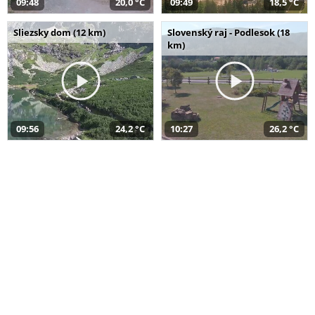
09:48
20,0 °C
09:49
18,5 °C
Sliezsky dom (12 km)
Slovenský raj - Podlesok (18
km)
09:56
24,2 °C
10:27
26,2 °C