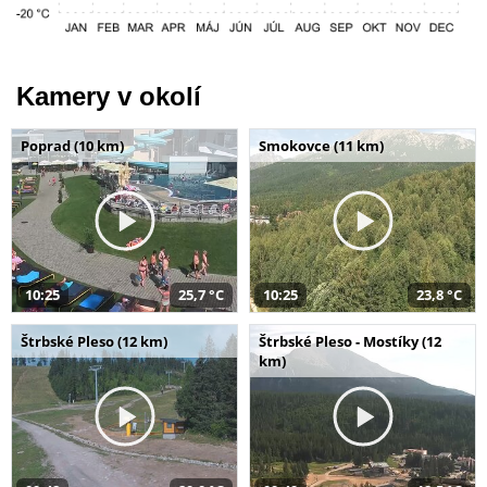
Kamery v okolí
Poprad (10 km)
Smokovce (11 km)
10:25
25,7 °C
10:25
23,8 °C
Štrbské Pleso (12 km)
Štrbské Pleso - Mostíky (12
km)