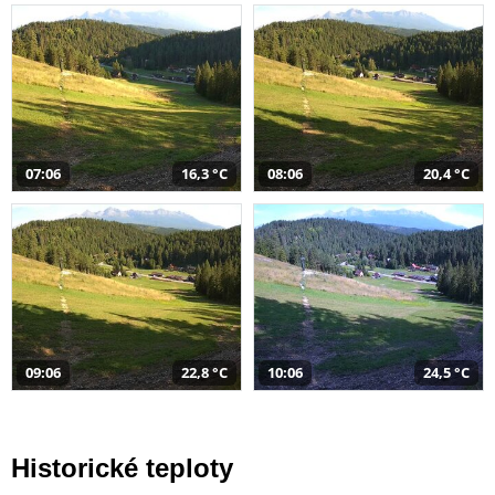
07:06
16,3 °C
08:06
20,4 °C
09:06
22,8 °C
10:06
24,5 °C
Historické teploty