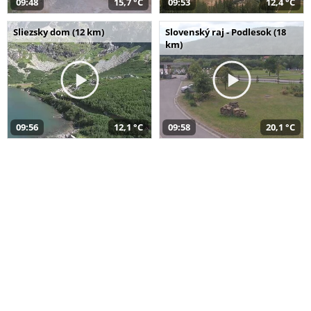
09:48
15,7 °C
09:53
12,4 °C
Sliezsky dom (12 km)
Slovenský raj - Podlesok (18
km)
09:56
12,1 °C
09:58
20,1 °C