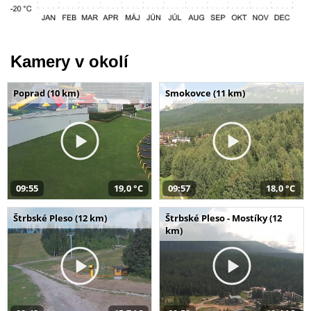
Kamery v okolí
Poprad (10 km)
Smokovce (11 km)
09:55
19,0 °C
09:57
18,0 °C
Štrbské Pleso (12 km)
Štrbské Pleso - Mostíky (12
km)