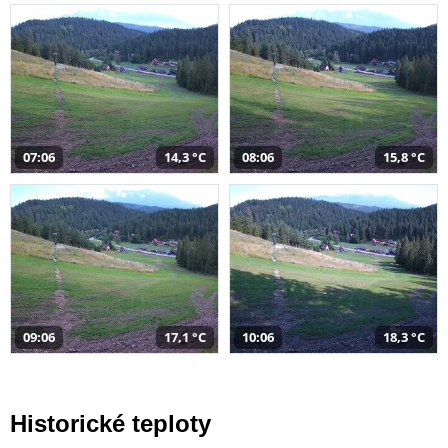
07:06
14,3 °C
08:06
15,8 °C
09:06
17,1 °C
10:06
18,3 °C
Historické teploty