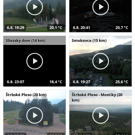
6.8. 19:29
20,1 °C
6.8. 20:41
20,7 °C
Sliezsky dom (14 km)
Smokovce (15 km)
6.8. 23:07
18,4 °C
6.8. 19:27
25,6 °C
Štrbské Pleso (20 km)
Štrbské Pleso - Mostíky (20
km)