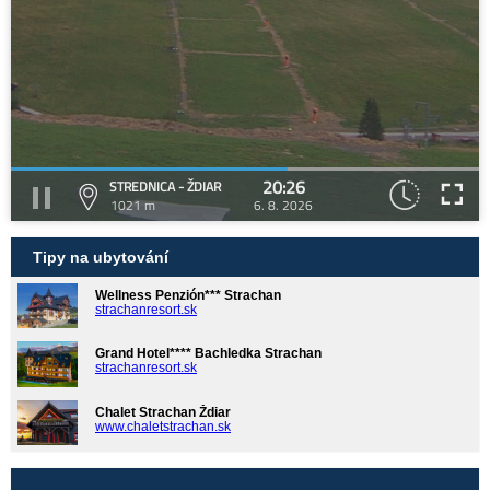
20:26
STREDNICA - ŽDIAR
1021 m
6. 8. 2026
Tipy na ubytování
Wellness Penzión*** Strachan
strachanresort.sk
Grand Hotel**** Bachledka Strachan
strachanresort.sk
Chalet Strachan Ždiar
www.chaletstrachan.sk