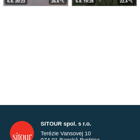
6.8. 20:23
26,6 °C
6.8. 19:28
22,4 °C
SITOUR spol. s r.o.
Terézie Vansovej 10
974 01 Banská Bystrica