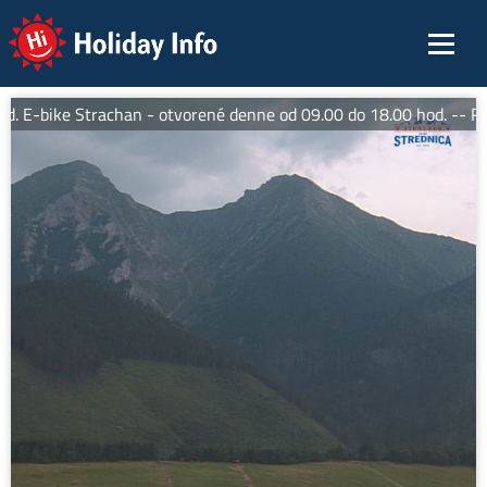
Holiday Info
. E-bike Strachan - otvorené denne od 09.00 do 18.00 hod. -- Reš