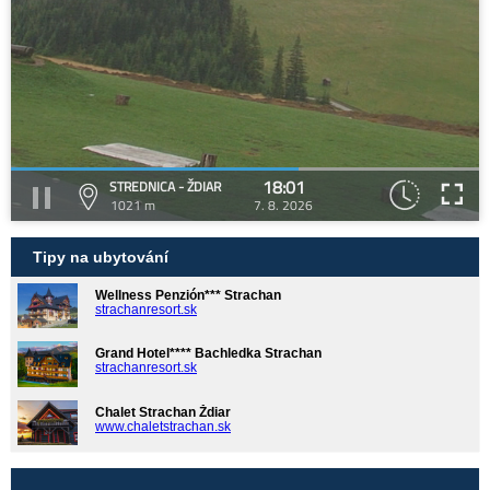
18:01
STREDNICA - ŽDIAR
1021 m
7. 8. 2026
Tipy na ubytování
Wellness Penzión*** Strachan
strachanresort.sk
Grand Hotel**** Bachledka Strachan
strachanresort.sk
Chalet Strachan Ždiar
www.chaletstrachan.sk