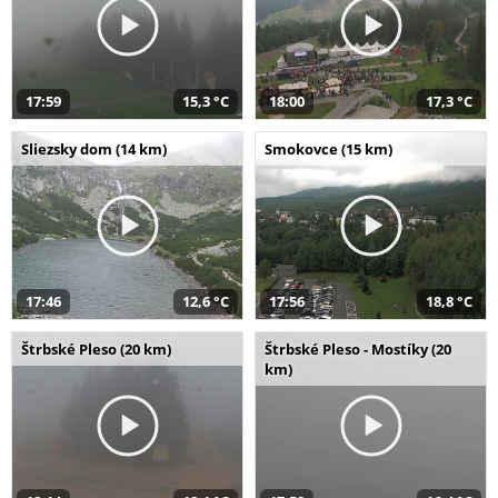
17:59
15,3 °C
18:00
17,3 °C
Sliezsky dom (14 km)
Smokovce (15 km)
17:46
12,6 °C
17:56
18,8 °C
Štrbské Pleso (20 km)
Štrbské Pleso - Mostíky (20
km)