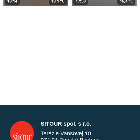
18:14
18,1 °C
17:58
16,4 °C
SITOUR spol. s r.o.
Terézie Vansovej 10
974 01 Banská Bystrica