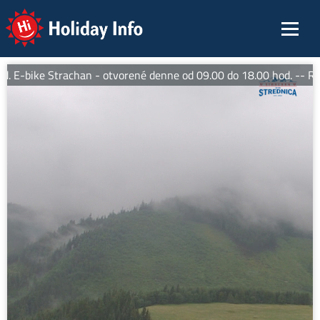
Holiday Info
 E-bike Strachan - otvorené denne od 09.00 do 18.00 hod. -- Rešt