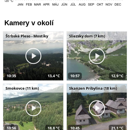
Kamery v okolí
Štrbské Pleso - Mostíky
Sliezsky dom (7 km)
10:35
13,4 °C
10:57
12,9 °C
Smokovce (11 km)
Skanzen Pribylina (18 km)
10:56
18,8 °C
10:45
21,1 °C