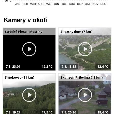
Kamery v okolí
Štrbské Pleso - Mostíky
Sliezsky dom (7 km)
7.8. 23:01
12,2 °C
7.8. 18:33
12,4 °C
Smokovce (11 km)
Skanzen Pribylina (18 km)
7.8. 19:27
17,5 °C
7.8. 20:26
18,4 °C