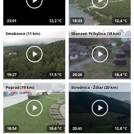
23:01
12,2 °C
18:33
12,4 °C
Smokovce (11 km)
Skanzen Pribylina (18 km)
19:27
17,5 °C
20:26
18,4 °C
Poprad (19 km)
Strednica - Ždiar (20 km)
18:54
19,6 °C
20:43
12,8 °C