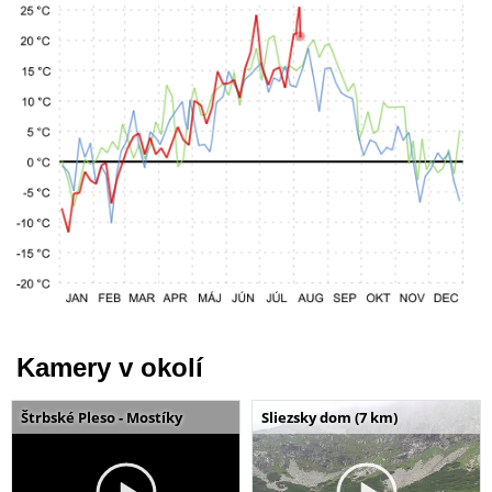
Kamery v okolí
Štrbské Pleso - Mostíky
Sliezsky dom (7 km)