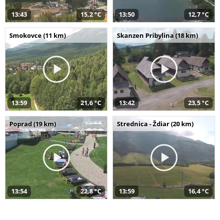
13:43
15,2 °C
13:50
12,7 °C
Smokovce (11 km)
Skanzen Pribylina (18 km)
13:59
21,6 °C
13:42
23,5 °C
Poprad (19 km)
Strednica - Ždiar (20 km)
13:54
22,8 °C
13:59
16,4 °C