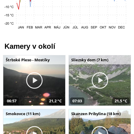
Kamery v okolí
Štrbské Pleso - Mostíky
Sliezsky dom (7 km)
06:57
21,2 °C
07:03
21,5 °C
Smokovce (11 km)
Skanzen Pribylina (18 km)