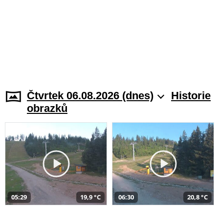
Čtvrtek 06.08.2026 (dnes)
Historie
obrazků
05:29
19,9 °C
06:30
20,8 °C