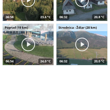
06:58
23,6 °C
06:32
20,8 °C
Poprad (19 km)
Strednica - Ždiar (20 km)
06:54
24,0 °C
06:32
20,0 °C