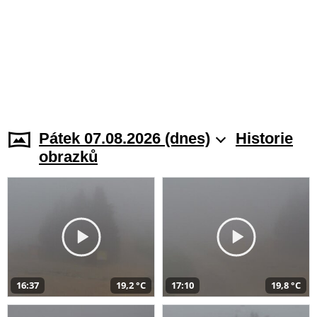
Pátek 07.08.2026 (dnes)
Historie
obrazků
16:37
19,2 °C
17:10
19,8 °C