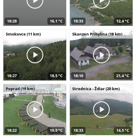
18:28
16,1 °C
18:33
12,4 °C
Smokovce (11 km)
Skanzen Pribylina (18 km)
18:27
18,5 °C
18:16
21,4 °C
Poprad (19 km)
Strednica - Ždiar (20 km)
18:22
19,9 °C
18:33
14,5 °C