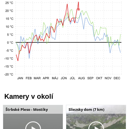
Kamery v okolí
Štrbské Pleso - Mostíky
Sliezsky dom (7 km)