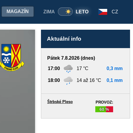
MAGAZÍN
ZIMA
LETO
CZ
Aktuální info
Pátek 7.8.2026 (dnes)
17:00
17 °C
0,3 mm
18:00
14 až 16 °C
0,1 mm
Štrbské Pleso
PROVOZ:
60 %