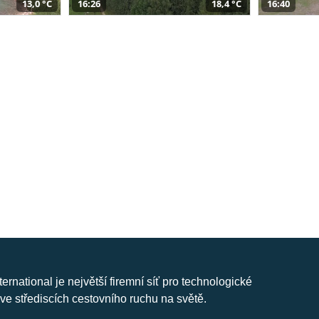
13,0 °C
16:26
18,4 °C
16:40
nternational je největší firemní síť pro technologické
ve střediscích cestovního ruchu na světě.