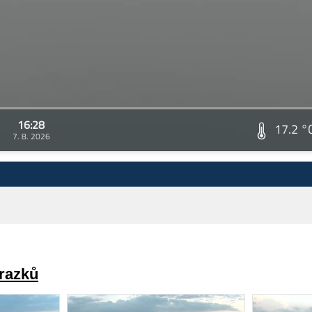
16:28
17.2 °
7. 8. 2026
brazků