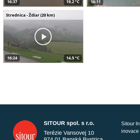
16:37
19,2 °C
16:11
Strednica - Ždiar (20 km)
16:24
14,5 °C
SITOUR spol. s r.o.
Sitour I
inovace 
Terézie Vansovej 10
974 01 Banská Bystrica