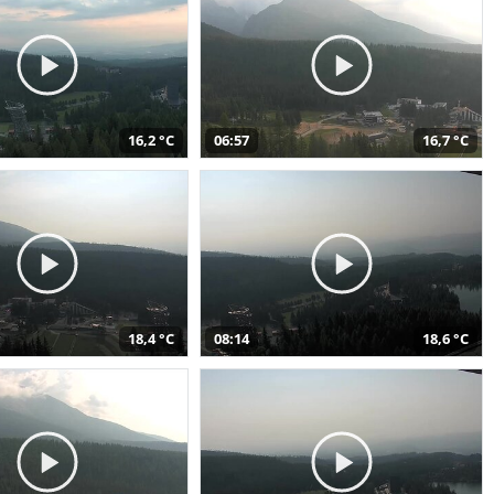
16,2 °C
06:57
16,7 °C
18,4 °C
08:14
18,6 °C