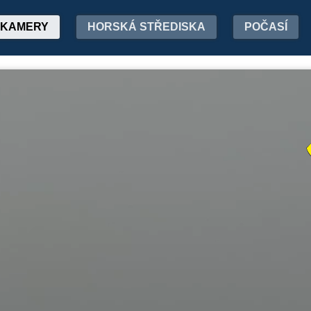
KAMERY
HORSKÁ STŘEDISKA
POČASÍ