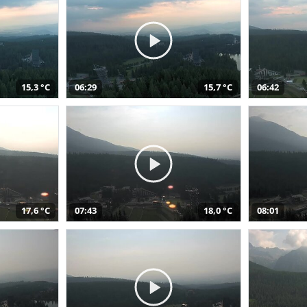
15,3 °C
06:29
15,7 °C
06:42
17,6 °C
07:43
18,0 °C
08:01