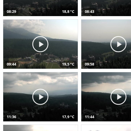
08:29
18,8 °C
08:43
09:44
19,5 °C
09:58
11:36
17,9 °C
11:44