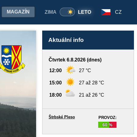
MAGAZÍN
ZIMA
LETO
CZ
Aktuální info
Čtvrtek 6.8.2026 (dnes)
12:00
27 °C
15:00
27 až 28 °C
18:00
21 až 26 °C
Štrbské Pleso
PROVOZ:
60 %