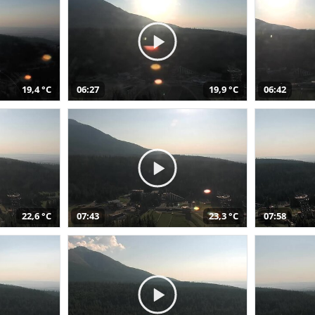
19,4 °C
06:27
19,9 °C
06:42
22,6 °C
07:43
23,3 °C
07:58