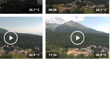
25,7 °C
09:29
26,1 °C
26,9 °C
11:14
26,9 °C