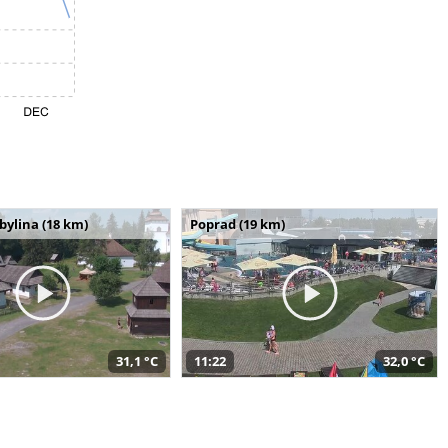
bylina (18 km)
Poprad (19 km)
31,1 °C
11:22
32,0 °C