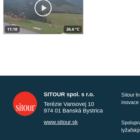
11:18
26,6 °C
SITOUR spol. s r.o.
Sitour I
inovace 
Terézie Vansovej 10
974 01 Banská Bystrica
www.sitour.sk
Spolupra
lyžařský