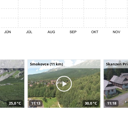
Smokovce (11 km)
Skanzen Pri
25,0 °C
11:13
30,0 °C
11:18