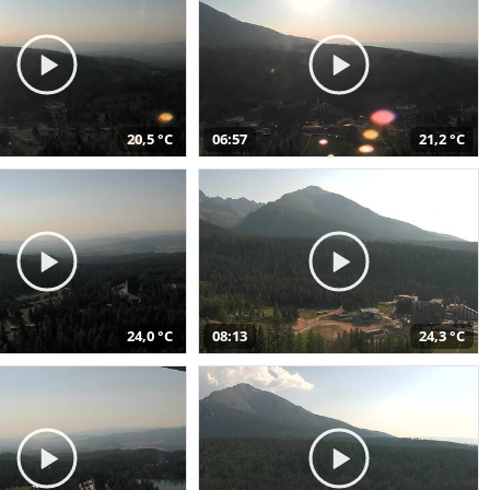
20,5 °C
06:57
21,2 °C
24,0 °C
08:13
24,3 °C