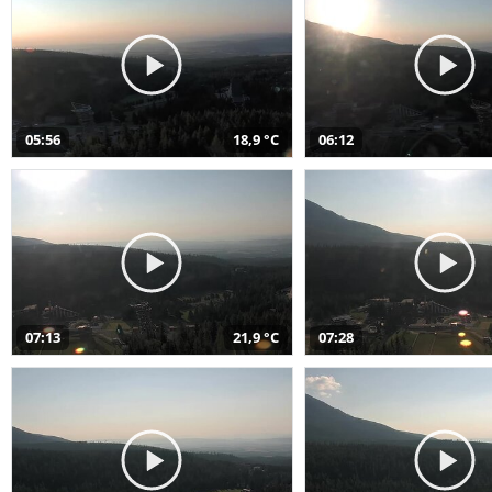
05:56
18,9 °C
06:12
07:13
21,9 °C
07:28