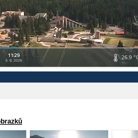
11:29
26.9 °
6. 8. 2026
obrazků