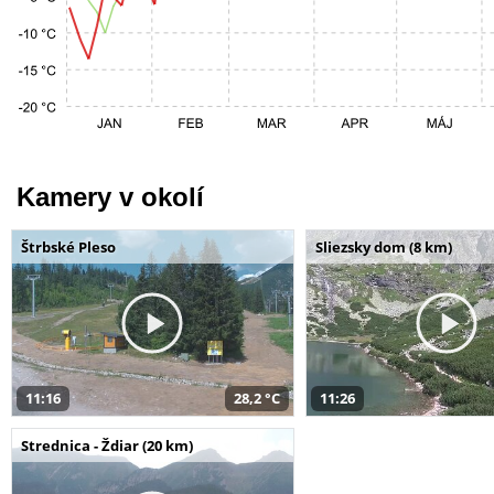
Kamery v okolí
Štrbské Pleso
Sliezsky dom (8 km)
11:16
28,2 °C
11:26
Strednica - Ždiar (20 km)