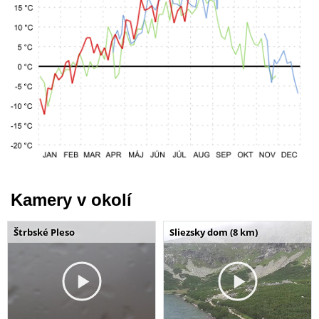
Kamery v okolí
Štrbské Pleso
Sliezsky dom (8 km)