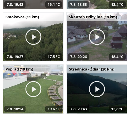
7.8. 19:42
15,1 °C
7.8. 18:33
12,4 °C
Smokovce (11 km)
Skanzen Pribylina (18 km)
7.8. 19:27
17,5 °C
7.8. 20:26
18,4 °C
Poprad (19 km)
Strednica - Ždiar (20 km)
7.8. 18:54
19,6 °C
7.8. 20:43
12,8 °C