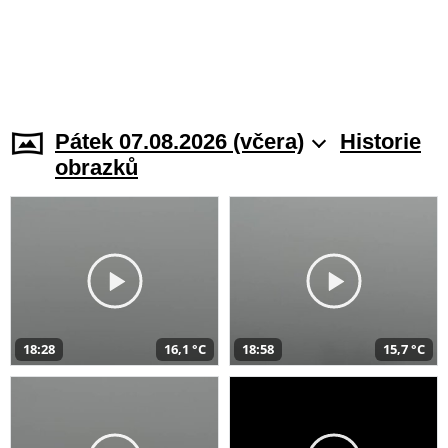
Pátek 07.08.2026 (včera)
Historie
obrazků
18:28
16,1 °C
18:58
15,7 °C