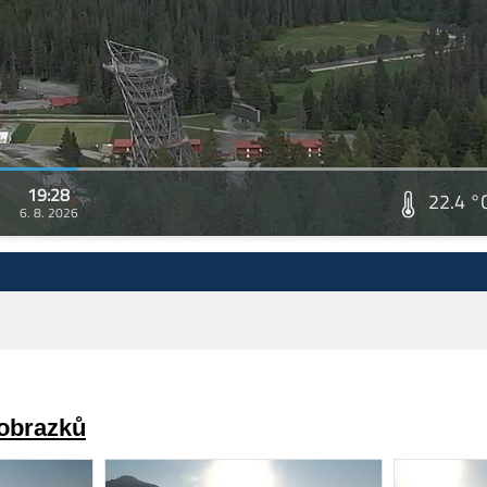
19:28
22.4 °
6. 8. 2026
 obrazků