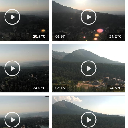
20,5 °C
06:57
21,2 °C
24,0 °C
08:13
24,3 °C