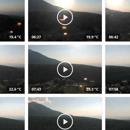
19,4 °C
06:27
19,9 °C
06:42
22,6 °C
07:43
23,3 °C
07:58