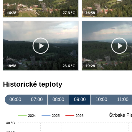
16:28
27,3 °C
16:58
18:58
23,6 °C
19:28
Historické teploty
06:00
07:00
08:00
09:00
10:00
11:00