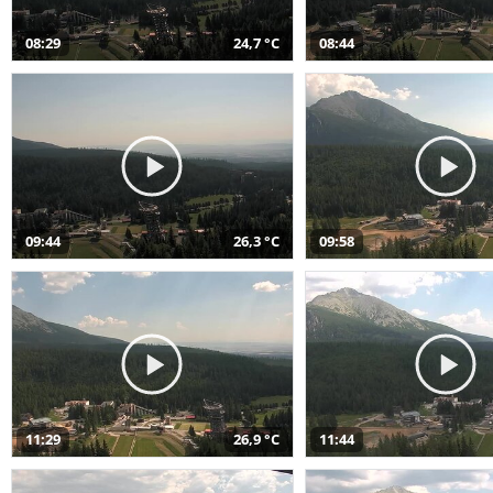
08:29
24,7 °C
08:44
09:44
26,3 °C
09:58
11:29
26,9 °C
11:44