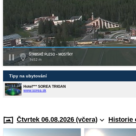
ŠTRBSKÉ PLESO - MOSTÍKY
1452 m
Tipy na ubytování
Hotel*** SOREA TRIGAN
www.sorea.sk
Čtvrtek 06.08.2026 (včera)
Historie