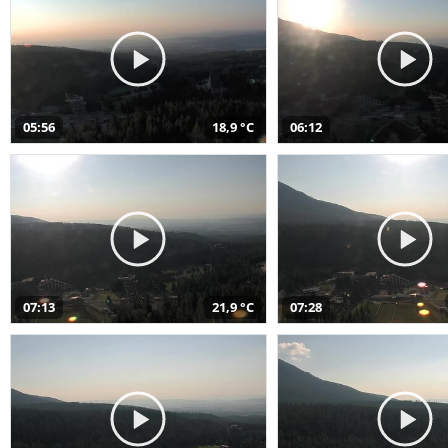
05:56
18,9 °C
06:12
07:13
21,9 °C
07:28