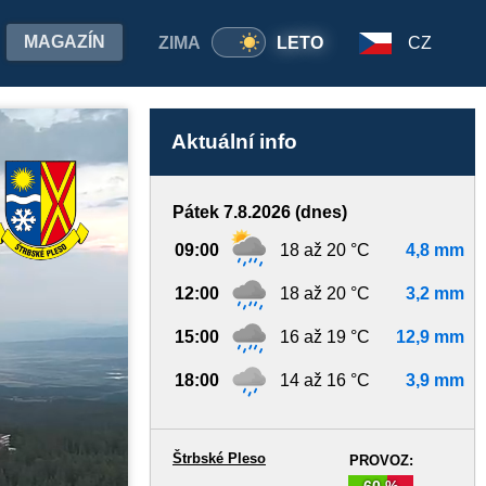
MAGAZÍN
ZIMA
LETO
CZ
Aktuální info
Pátek 7.8.2026 (dnes)
09:00
18 až 20 °C
4,8 mm
12:00
18 až 20 °C
3,2 mm
15:00
16 až 19 °C
12,9 mm
18:00
14 až 16 °C
3,9 mm
Štrbské Pleso
PROVOZ:
60 %