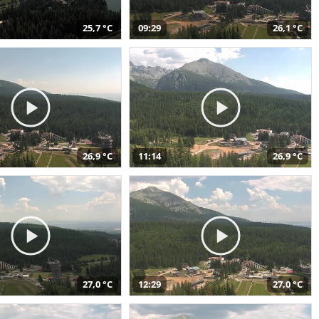
25,7 °C
09:29
26,1 °C
26,9 °C
11:14
26,9 °C
27,0 °C
12:29
27,0 °C