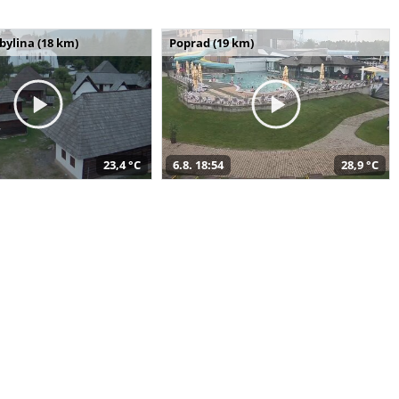
bylina (18 km)
Poprad (19 km)
23,4 °C
6.8. 18:54
28,9 °C