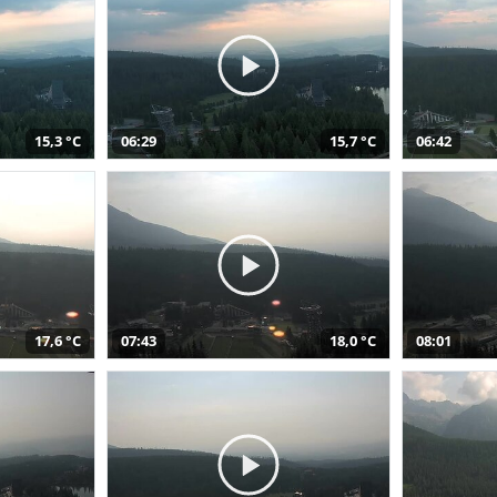
15,3 °C
06:29
15,7 °C
06:42
17,6 °C
07:43
18,0 °C
08:01