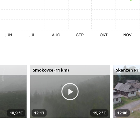
Smokovce (11 km)
Skanzen Pri
10,9 °C
12:13
19,2 °C
12:06