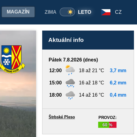
MAGAZÍN
ZIMA
LETO
CZ
Aktuální info
Pátek 7.8.2026 (dnes)
12:00
18 až 21 °C
3,7 mm
15:00
16 až 18 °C
6,2 mm
18:00
14 až 16 °C
0,4 mm
Štrbské Pleso
PROVOZ:
60 %