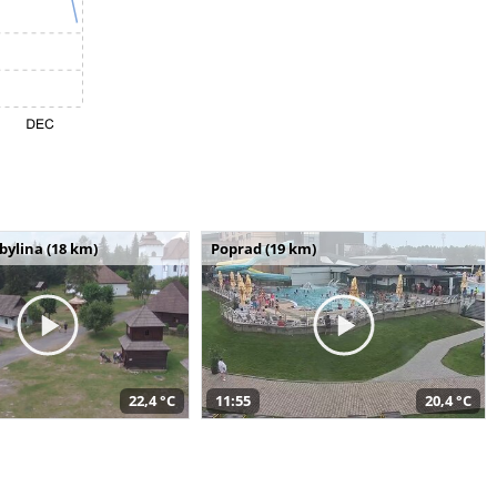
bylina (18 km)
Poprad (19 km)
22,4 °C
11:55
20,4 °C