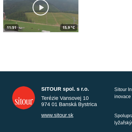
11:51
15,9 °C
SITOUR spol. s r.o.
Sitour I
inovace 
Terézie Vansovej 10
974 01 Banská Bystrica
www.sitour.sk
Spolupra
lyžařský