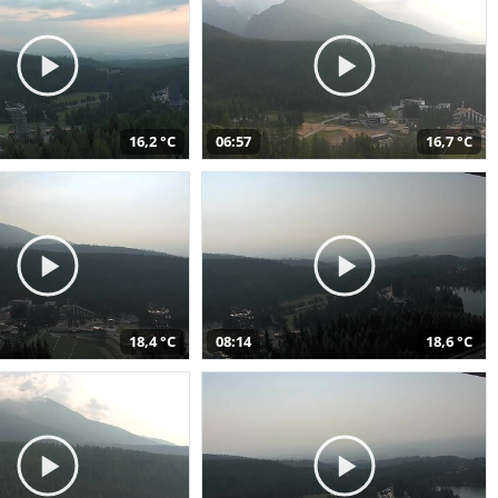
16,2 °C
06:57
16,7 °C
18,4 °C
08:14
18,6 °C