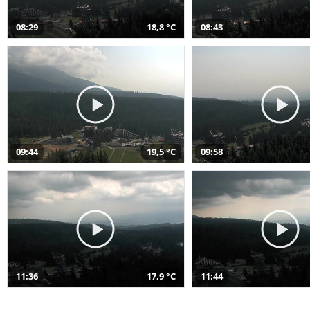
08:29
18,8 °C
08:43
09:44
19,5 °C
09:58
11:36
17,9 °C
11:44