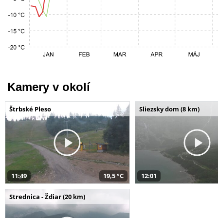
Kamery v okolí
Štrbské Pleso
Sliezsky dom (8 km)
11:49
19,5 °C
12:01
Strednica - Ždiar (20 km)