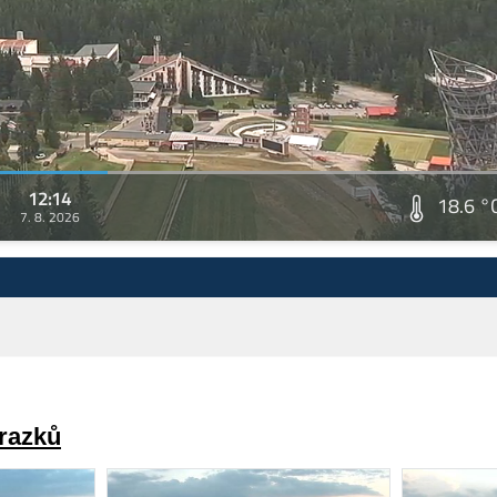
12:14
18.6 °
7. 8. 2026
brazků