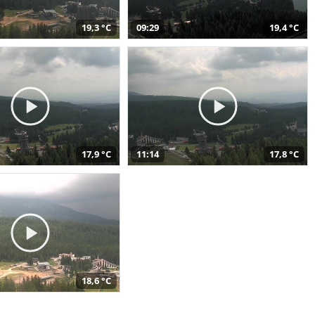
19,3 °C
09:29
19,4 °C
17,9 °C
11:14
17,8 °C
18,6 °C