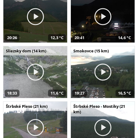
20:26
12,3 °C
20:41
14,6 °C
Sliezsky dom (14 km)
Smokovce (15 km)
18:33
11,6 °C
19:27
16,5 °C
Štrbské Pleso (21 km)
Štrbské Pleso - Mostíky (21
km)