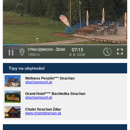
07:13
STRACHANKOVO - ŽDIAR
1000 m
8. 8. 2026
Tipy na ubytování
Wellness Penzión*** Strachan
strachanresort.sk
Grand Hotel**** Bachledka Strachan
strachanresort.sk
Chalet Strachan Ždiar
www.chaletstrachan.sk