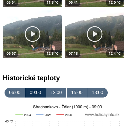
05:54
11,3 °C
06:41
12,0 °C
06:57
12,3 °C
07:13
12,4 °C
Historické teploty
06:00
09:00
12:00
15:00
18:00