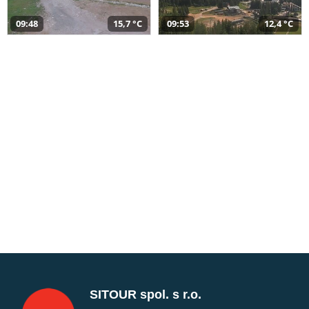
09:48
15,7 °C
09:53
12,4 °C
SITOUR spol. s r.o.