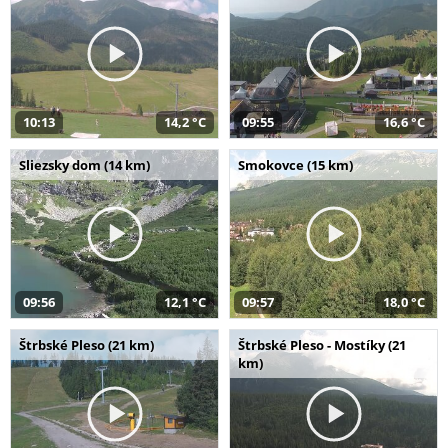
10:13
14,2 °C
09:55
16,6 °C
Sliezsky dom (14 km)
Smokovce (15 km)
09:56
12,1 °C
09:57
18,0 °C
Štrbské Pleso (21 km)
Štrbské Pleso - Mostíky (21
km)