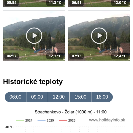
05:54
11,3 °C
06:41
12,0 °C
06:57
12,3 °C
07:13
12,4 °C
Historické teploty
06:00
09:00
12:00
15:00
18:00