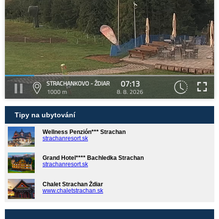
07:13
STRACHANKOVO - ŽDIAR
1000 m
8. 8. 2026
Tipy na ubytování
Wellness Penzión*** Strachan
strachanresort.sk
Grand Hotel**** Bachledka Strachan
strachanresort.sk
Chalet Strachan Ždiar
www.chaletstrachan.sk