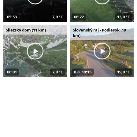
05:53
7,9 °C
06:22
13,0 °C
Sliezsky dom (11 km)
Slovenský raj - Podlesok (19
km)
06:01
7,9 °C
8.8. 19:15
19,0 °C