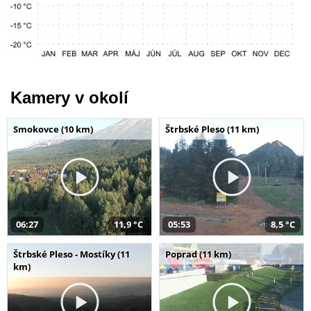
Kamery v okolí
Smokovce (10 km)
Štrbské Pleso (11 km)
06:27
11,9 °C
05:53
8,5 °C
Štrbské Pleso - Mostíky (11
Poprad (11 km)
km)