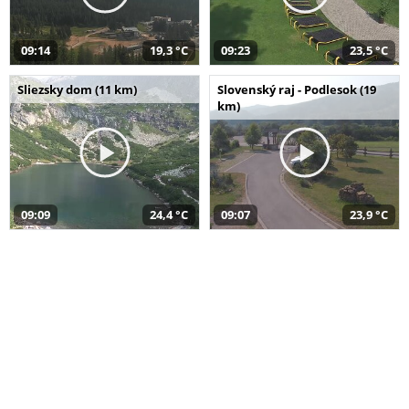
09:14
19,3 °C
09:23
23,5 °C
Sliezsky dom (11 km)
Slovenský raj - Podlesok (19
km)
09:09
24,4 °C
09:07
23,9 °C