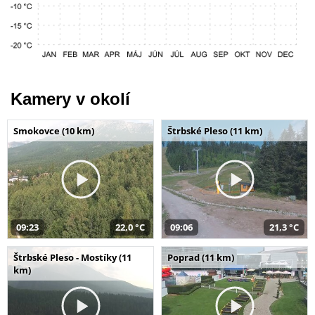
Kamery v okolí
Smokovce (10 km)
Štrbské Pleso (11 km)
09:23
22,0 °C
09:06
21,3 °C
Štrbské Pleso - Mostíky (11
Poprad (11 km)
km)