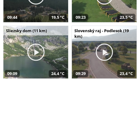
09:44
19,5 °C
09:23
23,5 °C
Sliezsky dom (11 km)
Slovenský raj - Podlesok (19
km)
09:09
24,4 °C
09:29
23,4 °C