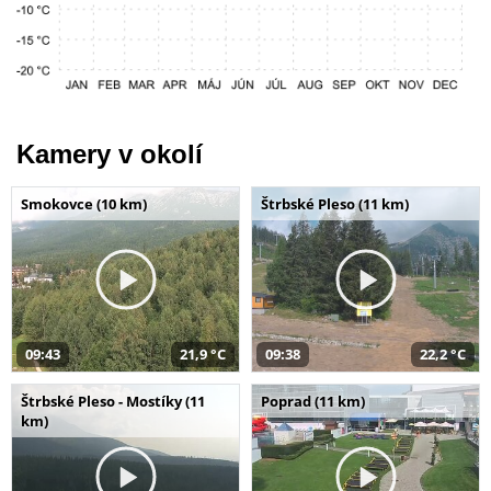
Kamery v okolí
Smokovce (10 km)
Štrbské Pleso (11 km)
09:43
21,9 °C
09:38
22,2 °C
Štrbské Pleso - Mostíky (11
Poprad (11 km)
km)