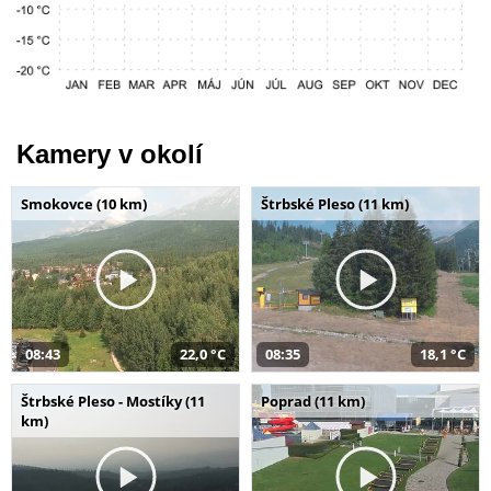
Kamery v okolí
Smokovce (10 km)
Štrbské Pleso (11 km)
08:43
22,0 °C
08:35
18,1 °C
Štrbské Pleso - Mostíky (11
Poprad (11 km)
km)