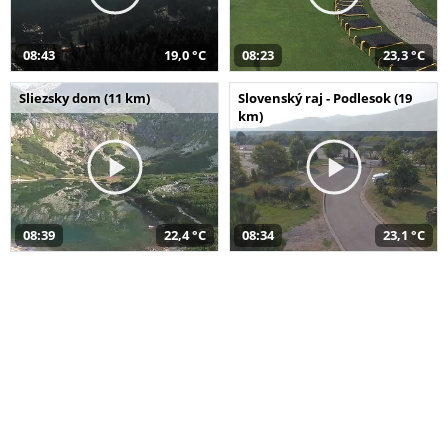
08:43
19,0 °C
08:23
23,3 °C
Sliezsky dom (11 km)
Slovenský raj - Podlesok (19
km)
08:39
22,4 °C
08:34
23,1 °C