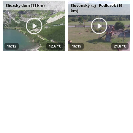
Sliezsky dom (11 km)
Slovenský raj - Podlesok (19
km)
16:12
12,6 °C
16:19
21,8 °C