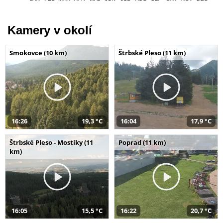
Kamery v okolí
Smokovce (10 km)
Štrbské Pleso (11 km)
16:26
19,3 °C
16:04
17,9 °C
Štrbské Pleso - Mostíky (11
Poprad (11 km)
km)
16:05
15,5 °C
16:22
20,7 °C