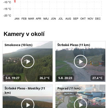
Kamery v okolí
Smokovce (10 km)
Štrbské Pleso (11 km)
5.8. 19:27
26,2 °C
5.8. 20:23
27,4 °C
Štrbské Pleso - Mostíky (11
Poprad (11 km)
km)