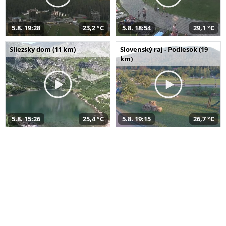
5.8. 19:28
23,2 °C
5.8. 18:54
29,1 °C
Sliezsky dom (11 km)
Slovenský raj - Podlesok (19
km)
5.8. 15:26
25,4 °C
5.8. 19:15
26,7 °C