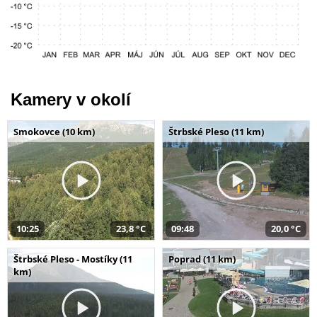
Kamery v okolí
Smokovce (10 km)
Štrbské Pleso (11 km)
10:25
23,8 °C
09:48
20,0 °C
Štrbské Pleso - Mostíky (11
Poprad (11 km)
km)