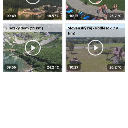
09:49
18,5 °C
10:25
25,7 °C
Sliezsky dom (11 km)
Slovenský raj - Podlesok (19
km)
09:56
24,2 °C
10:27
26,2 °C