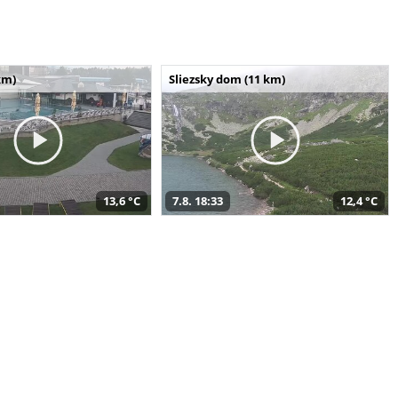
km)
Sliezsky dom (11 km)
13,6 °C
7.8. 18:33
12,4 °C