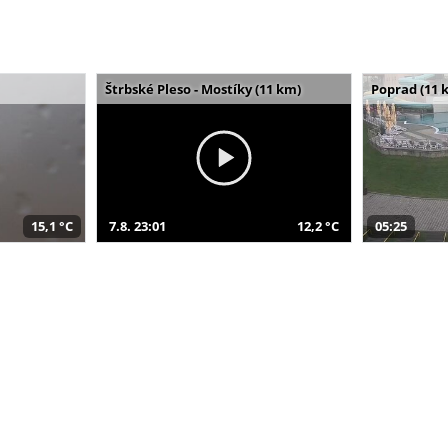
Štrbské Pleso - Mostíky (11 km)
Poprad (11 
15,1 °C
7.8. 23:01
12,2 °C
05:25