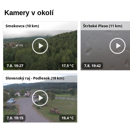
Kamery v okolí
Smokovce (10 km)
Štrbské Pleso (11 km)
7.8. 19:27
17,5 °C
7.8. 19:42
Slovenský raj - Podlesok (19 km)
7.8. 19:15
19,4 °C