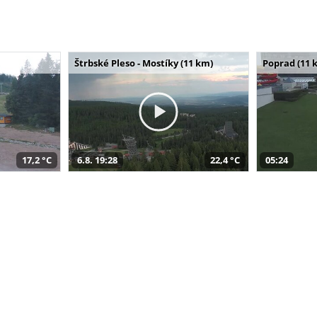
Štrbské Pleso - Mostíky (11 km)
Poprad (11 
17,2 °C
6.8. 19:28
22,4 °C
05:24