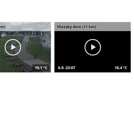
km)
Sliezsky dom (11 km)
19,1 °C
6.8. 23:07
18,4 °C