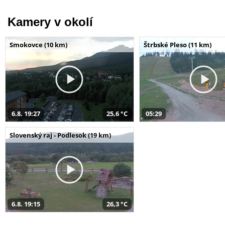
Kamery v okolí
Smokovce (10 km)
Štrbské Pleso (11 km)
6.8. 19:27
25,6 °C
05:29
Slovenský raj - Podlesok (19 km)
6.8. 19:15
26,3 °C