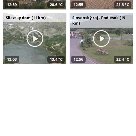
12:59
20,6 °C
12:55
21,3 °C
Sliezsky dom (11 km)
Slovenský raj - Podlesok (19
km)
13:03
13,4 °C
12:56
22,4 °C