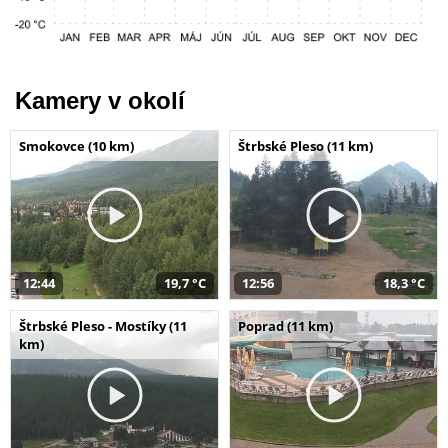
Kamery v okolí
Smokovce (10 km)
Štrbské Pleso (11 km)
12:44
19,7 °C
12:56
18,3 °C
Štrbské Pleso - Mostíky (11
Poprad (11 km)
km)