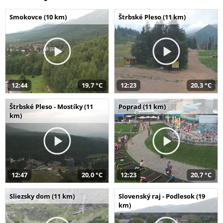
Smokovce (10 km)
Štrbské Pleso (11 km)
12:44
19,7 °C
12:23
20,3 °C
Štrbské Pleso - Mostíky (11
Poprad (11 km)
km)
12:47
20,0 °C
12:23
20,7 °C
Sliezsky dom (11 km)
Slovenský raj - Podlesok (19
km)