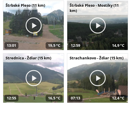
Štrbské Pleso (11 km)
Štrbské Pleso - Mostíky (11
km)
13:01
19,5 °C
12:59
14,9 °C
Strednica - Ždiar (15 km)
Strachankovo - Ždiar (15 km)
12:55
16,5 °C
07:13
12,4 °C