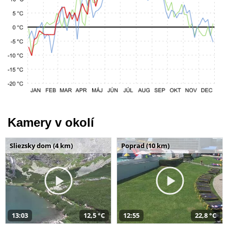
Kamery v okolí
Sliezsky dom (4 km)
Poprad (10 km)
13:03
12,5 °C
12:55
22,8 °C