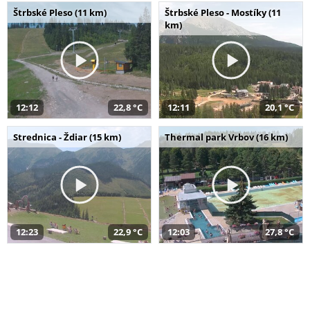
Štrbské Pleso (11 km)
Štrbské Pleso - Mostíky (11
km)
12:12
22,8 °C
12:11
20,1 °C
Strednica - Ždiar (15 km)
Thermal park Vrbov (16 km)
12:23
22,9 °C
12:03
27,8 °C