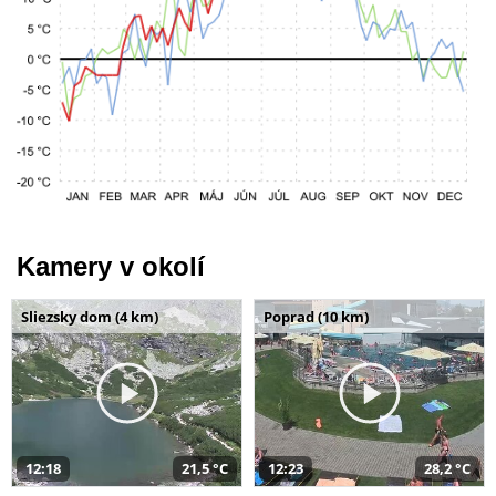
Kamery v okolí
Sliezsky dom (4 km)
Poprad (10 km)
12:18
21,5 °C
12:23
28,2 °C