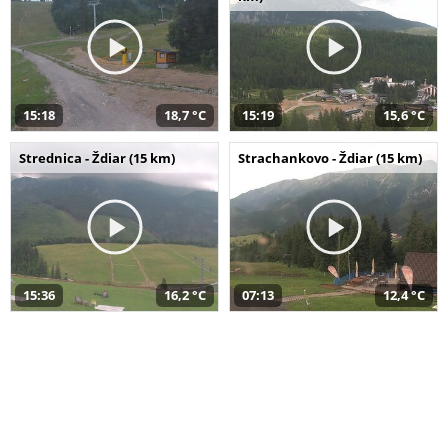
15:18
18,7 °C
15:19
15,6 °C
Strednica - Ždiar (15 km)
Strachankovo - Ždiar (15 km)
15:36
16,2 °C
07:13
12,4 °C