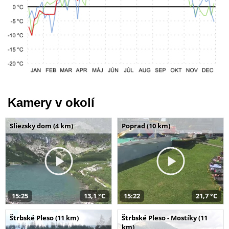
Kamery v okolí
Sliezsky dom (4 km)
Poprad (10 km)
15:25
13,1 °C
15:22
21,7 °C
Štrbské Pleso (11 km)
Štrbské Pleso - Mostíky (11
km)