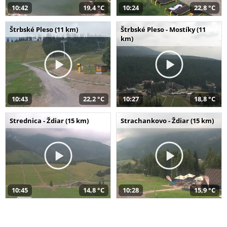
10:42
19,4 °C
10:24
22,8 °C
Štrbské Pleso (11 km)
Štrbské Pleso - Mostíky (11
km)
10:43
22,2 °C
10:27
18,8 °C
Strednica - Ždiar (15 km)
Strachankovo - Ždiar (15 km)
10:45
14,8 °C
10:28
15,9 °C