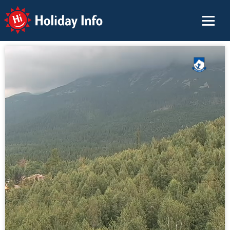
Holiday Info