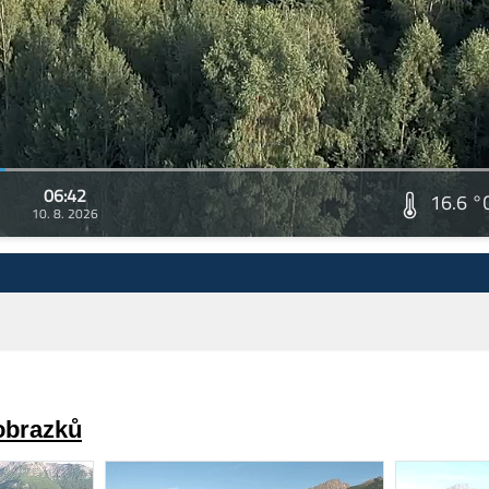
06:42
16.6 °
10. 8. 2026
 obrazků