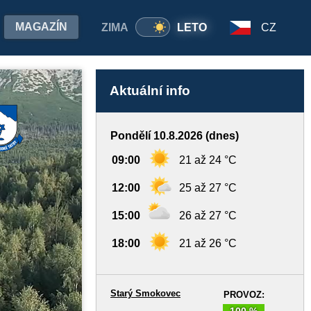
MAGAZÍN
ZIMA
LETO
CZ
Aktuální info
Pondělí 10.8.2026 (dnes)
09:00
21 až 24 °C
12:00
25 až 27 °C
15:00
26 až 27 °C
18:00
21 až 26 °C
Starý Smokovec
PROVOZ:
100 %