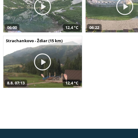
06:00
12,4 °C
06:22
Strachankovo - Ždiar (15 km)
8.8. 07:13
12,4 °C