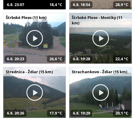
6.8. 23:07
18,4 °C
6.8. 18:54
28,9 °C
Štrbské Pleso (11 km)
Štrbské Pleso - Mostíky (11
km)
6.8. 20:23
26,6 °C
6.8. 19:28
22,4 °C
Strednica - Ždiar (15 km)
Strachankovo - Ždiar (15 km)
6.8. 20:26
17,9 °C
6.8. 19:29
20,1 °C